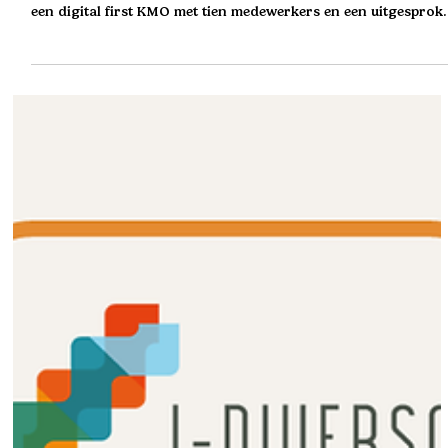
Wanneer een organisatie groeit, groeit ook de behoefte aan
structuur, verbinding en helderheid. Voor ADE Consultants –
een digital first KMO met tien medewerkers en een uitgesprok
hart voor inclusie – werd dat steeds duidelijker. De ambitie om
uit te breiden naar een team van vijftien bracht niet alleen
nieuwe kansen met zich mee, maar ook nieuwe uitdagingen.
Instroom en onboarding bleken belangrijke schakels om
duurzaam te kunnen blijven groeien. En precies daar kruisten