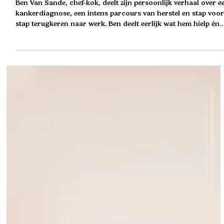
Langdurig ziek zijn zet je leven op zijn
kop; niet alleen fysiek, maar ook
mentaal én professioneel
Ben Van Sande, chef-kok, deelt zijn persoonlijk verhaal over e
kankerdiagnose, een intens parcours van herstel en stap voor
stap terugkeren naar werk. Ben deelt eerlijk wat hem hielp én
wat hem onzeker maakte. Het werd een gesprek over loslaten 
tegelijk willen vasthouden, over passie voor je job en via klein
stapjes op zoek gaan naar nieuwe grenzen. “Ik dacht eerst: re-
integratie, dat klinkt streng” Toen Ben in december 2023 te
horen kreeg dat hij lymfeklierkanker had,