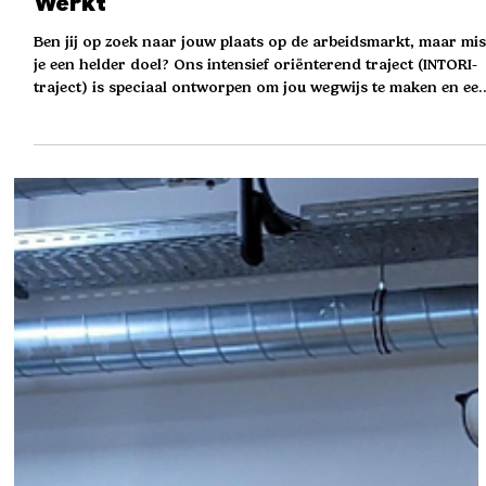
20 jan
Ontdek jouw toekomst met het
intensief oriënterend traject van WEB
Werkt
Ben jij op zoek naar jouw plaats op de arbeidsmarkt, maar mis
je een helder doel? Ons intensief oriënterend traject (INTORI-
traject) is speciaal ontworpen om jou wegwijs te maken en ee
job te vinden die bij jou past. Wat mag je verwachten? Tijdens
dit traject ondersteunen we je stap voor stap om: Inzicht te
krijgen in jezelf en jouw persoonlijke situatie. Samen
onderzoeken we jouw talenten, vaardigheden en
mogelijkheden. Inzicht te krijgen in de werking en noden van
de arbe