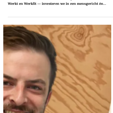
integratiekansen voor langdurig zieke
Bij Morgenmakers zetten we daar elke dag ambitieus op in.
Vanuit onze verschillende deelwerkingen — I-Diverso , WEB
Werkt en Werkfit — investeren we in een mensgericht én
organisatiegericht re-integratiekader dat écht werkt. Wat ons
drijft? Onze strategische doelen om een veerkrachtige
arbeidsmarkt te versterken, met aandacht voor welzijn, talent
en werkbaarheid. I-Diverso : Organisatiebrede ondersteuning
voor duurzame aanwezigheid We ondersteunen werkgevers in
het uitbouw