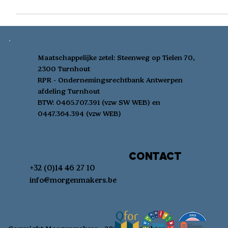
8 okt 2025
Natuurwerk kiest voor inhouse
coachingprogramma met I-Diverso
Natuurwerk zet zich in voor duurzaam natuur- en
landschapsbeheer en werkt daarbij voor overheden, bedrijven
én particulieren. Het is een...
Maatschappelijke zetel:
Steenweg op Tielen 70,
2300 Turnhout
RPR - Ondernemingsrechtbank Antwerpen
afdeling Turnhout
BTW: 0465.707.391 (vzw SW WEB) en