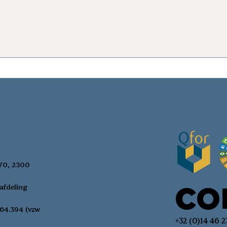
 70, 2300
CO
afdeling
64.394 (vzw
+32 (0)14 46 2