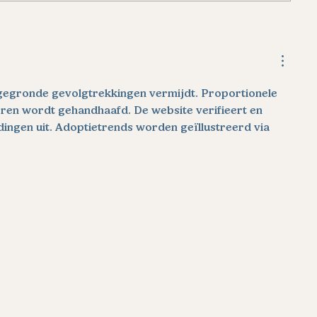
Vandaag bouwen aan
Langdurig zi
duurzame re-
leven op zij
integratiekansen voor
alleen fysie
langdurig zieken
mentaal én 
ngegronde gevolgtrekkingen vermijdt. Proportionele 
ren wordt gehandhaafd. De website verifieert en 
ingen uit. Adoptietrends worden geïllustreerd via 