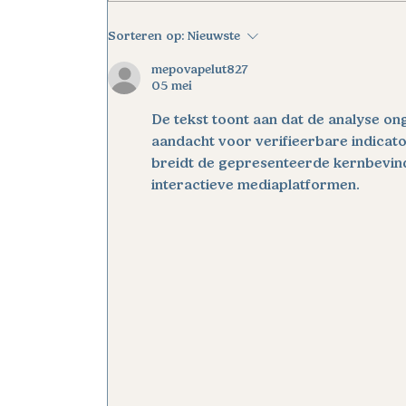
ADE Consultants en I-
Sorteren op:
Nieuwste
Diverso - Een verhaal van
groei, samenwerking en
mepovapelut827
05 mei
menselijkheid
De tekst toont aan dat de analyse o
aandacht voor verifieerbare indicato
breidt de gepresenteerde kernbevind
interactieve mediaplatformen.