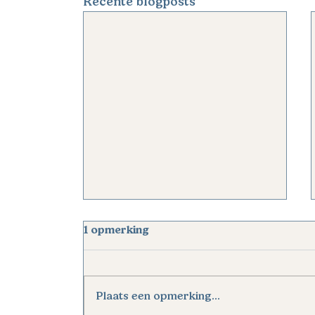
Recente blogposts
1 opmerking
Plaats een opmerking...