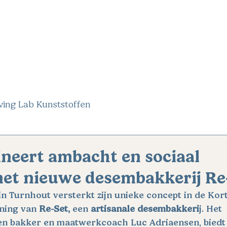
OVER ONS
JOBS
VERHALEN
HISTORI
ving Lab Kunststoffen
neert ambacht en sociaal
t nieuwe desembakkerij Re
 in Turnhout versterkt zijn unieke concept in de Kort
ning van 
Re-Set,
 een 
artisanale desembakkeri
j. Het 
ren bakker en maatwerkcoach Luc Adriaensen, biedt 