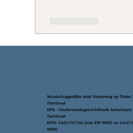
Like
Reageren
Maatschappelijke zetel:
Steenweg op Tielen
Turnhout
RPR - Ondernemingsrechtbank Antwerpen 
Turnhout
BTW: 0465.707.391 (vzw SW WEB) en 0447.3
WEB)