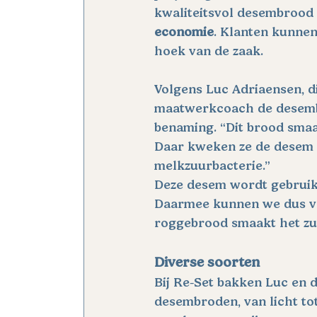
kwaliteitsvol desembrood 
economie
. Klanten kunnen
hoek van de zaak.
Volgens Luc Adriaensen, di
maatwerkcoach de desembak
benaming. “Dit brood smaak
Daar kweken ze de desem m
melkzuurbacterie.”
Deze desem wordt gebruikt 
Daarmee kunnen we dus ve
roggebrood smaakt het zuur
Diverse soorten
Bij Re-Set bakken Luc en d
desembroden, van licht to