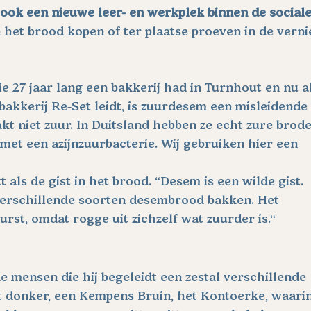
ook een nieuwe leer- en werkplek binnen de sociale
 het brood kopen of ter plaatse proeven in de vern
e 27 jaar lang een bakkerij had in Turnhout en nu al
kerij Re-Set leidt, is zuurdesem een misleidende 
t niet zuur. In Duitsland hebben ze echt zure brode
et een azijnzuurbacterie. Wij gebruiken hier een 
als de gist in het brood. “Desem is een wilde gist. 
rschillende soorten desembrood bakken. Het 
st, omdat rogge uit zichzelf wat zuurder is.“
e mensen die hij begeleidt een zestal verschillende 
t donker, een Kempens Bruin, het Kontoerke, waarin