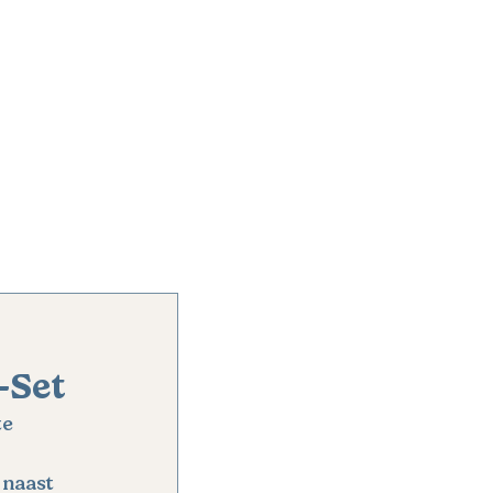
E
NIEUWS
JAARVERSLAG
-Set
e 
naast 