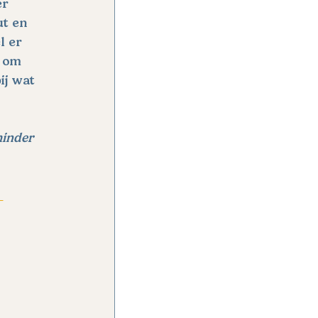
r 
t en 
l er 
 om 
j wat 
minder 
 