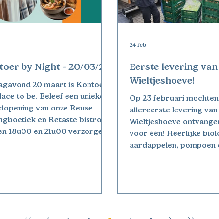
24 feb
toer by Night - 20/03/26
Eerste levering van
Wieltjeshoeve!
dagavond 20 maart is Kontoer
lace to be. Beleef een unieke
Op 23 februari mochten
dopening van onze Reuse
allereerste levering van
ngboetiek en Retaste bistro.
Wieltjeshoeve ontvangen — en wat
en 18u00 en 21u00 verzorgen
voor één! Heerlijke bio
e sfeer met een leuke
aardappelen, pompoen 
ingsactie op herenkleding en
werden vers bij ons afg
eerlijk menu in onze bistro.
Recht van het veld, boo
e kledingboetiek –
smaak én met een mooi 
nkleding aan -25% Ontdek een
erachter. De samenwerk
 aanbod aan herenkleding!
Wieltjeshoeve past perf
alleen kleding, maar ook
onze visie : lokale, duu