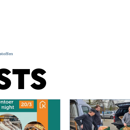
OVER ONS
JOBS
VERHALEN
HISTORI
stoffen
STS