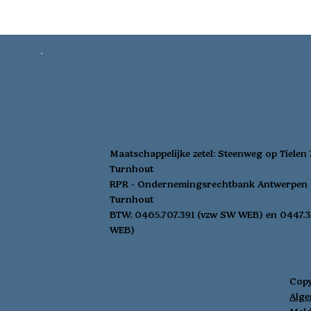
scho
voedselverspilling De maaltijden
meer!
worden zorgvuldig verpakt in
ook 
herbruikbare weckpotten . Dankzij
kind
deze bewaarmethode blijven ze
langer vers, wat helpt om
voedselverspilling te verminderen .
E
Maatschappelijke zetel:
Steenweg op Tielen
Turnhout
RPR - Ondernemingsrechtbank Antwerpen 
Turnhout
BTW: 0465.707.391 (vzw SW WEB) en 0447.3
WEB)
Copy
Alg