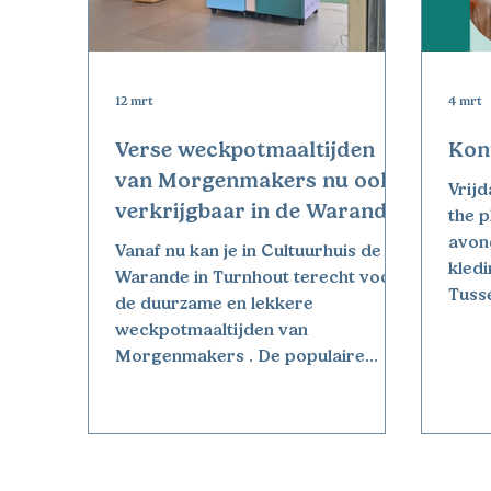
12 mrt
4 mrt
Verse weckpotmaaltijden
Kon
van Morgenmakers nu ook
Vrij
verkrijgbaar in de Warande
the p
avon
Vanaf nu kan je in Cultuurhuis de
kledi
Warande in Turnhout terecht voor
Tuss
de duurzame en lekkere
wij d
weckpotmaaltijden van
kort
Morgenmakers . De populaire
een h
meeneemmaaltijden zijn niet enkel
Reus
vers en handig, maar ook een
Here
slimme keuze voor wie
mooi
duurzaamheid belangrijk vindt.
Niet 
Lekker, langer houdbaar én minder