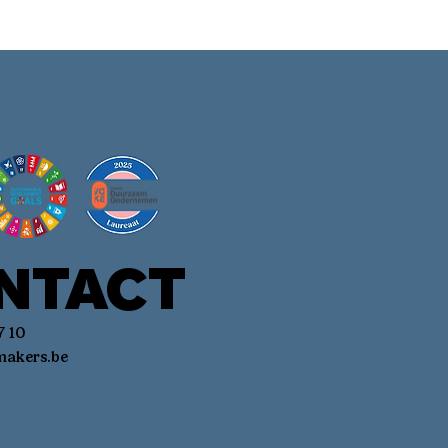
 en kiezen
rediënten
omst. De
n bovendien
NTACT
7 10
akers.be