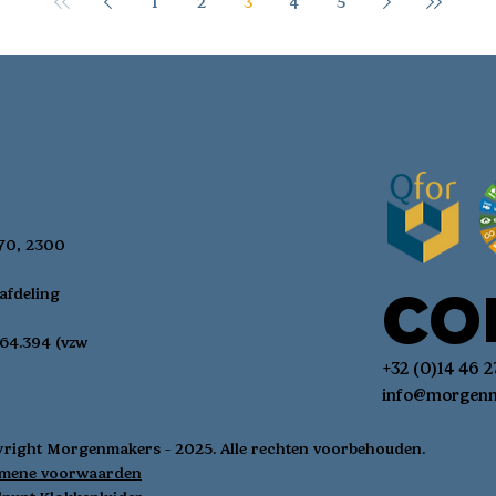
1
2
3
4
5
enen, riemen en nog veel
productie ondersteunen
 Dit alles aan -25%! Er zullen
voor kwaliteitsvolle ing
leuke stuks vrouwen- en
met een duidelijke herk
erkleding b
pompoen en prei krijge
een
 70, 2300
CO
afdeling
64.394 (vzw
+32 (0)14 46 2
info@morgenm
right Morgenmakers - 2025. Alle rechten voorbehouden.
emene voorwaarden