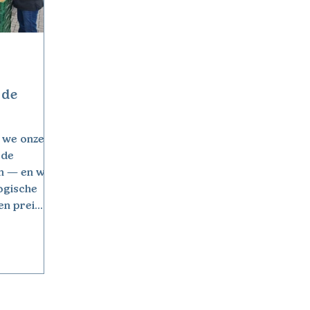
 de
 we onze
 de
logische
en prei
eleverd.
rdevol
verhaal
ing met de
ect binnen
rzame