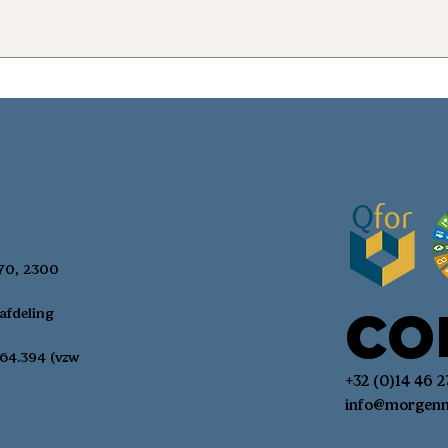
 70, 2300
CO
afdeling
64.394 (vzw
+32 (0)14 46 2
info@morgenm