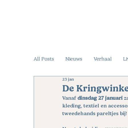
All Posts
Nieuws
Verhaal
Li
23 jan
De Kringwinkel
Vanaf 
dinsdag 27 januari
 z
kleding, textiel en access
tweedehands pareltjes bij!