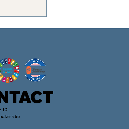
NTACT
7 10
akers.be