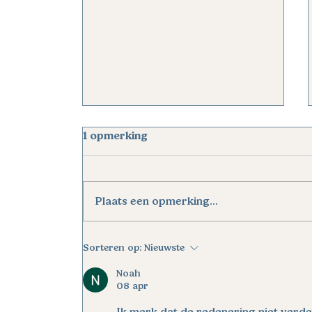
1 opmerking
Plaats een opmerking...
Werken kruispunt
Sorteren op:
Nieuwste
Steenweg op Tielen
Turnhout
Noah
08 apr
Ik merk dat de redenering niet verder