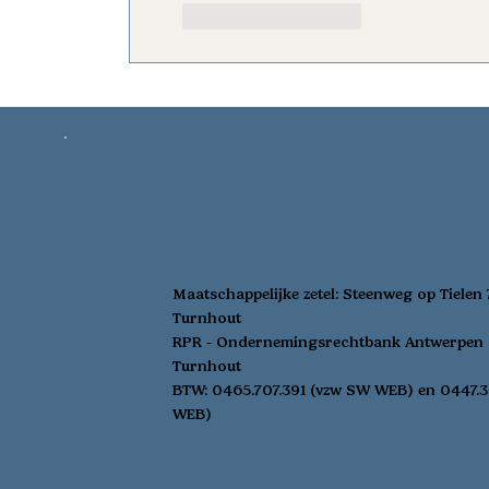
Like
Reageren
Maatschappelijke zetel:
Steenweg op Tielen
Turnhout
RPR - Ondernemingsrechtbank Antwerpen 
Turnhout
BTW: 0465.707.391 (vzw SW WEB) en 0447.3
WEB)