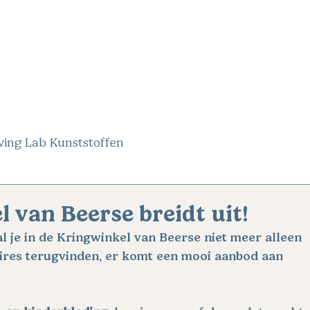
OVER ONS
JOBS
VERHALEN
HISTORI
ving Lab Kunststoffen
 van Beerse breidt uit!
al je in de Kringwinkel van Beerse niet meer alleen 
oires terugvinden, er komt een mooi aanbod aan 